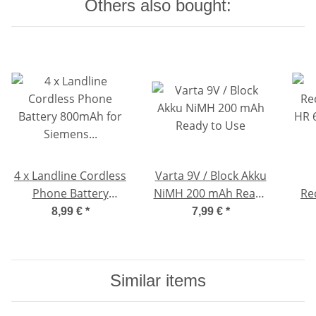
Others also bought:
4 x Landline Cordless
Varta 9V / Block Akku
Phone Battery
NiMH 200 mAh Ready
Re
800mAh for Siemens
to Use
HR 
8,99 €
*
7,99 €
*
Gigaset C300A Duo
mAH
Similar items