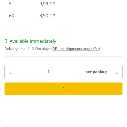
5
9,99 €
*
60
8,90 €
*
Available immediately
Delivery time:
1 - 2 Workdays
(DE - int. shipments may differ)
per packag