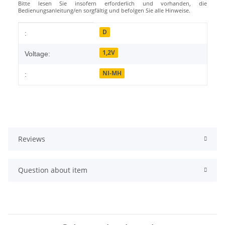
Bitte lesen Sie insofern erforderlich und vorhanden, die
Bedienungsanleitung/en sorgfältig und befolgen Sie alle Hinweise.
Item information
Value
D
:
1,2V
Voltage:
NI-MH
:
Reviews
Question about item