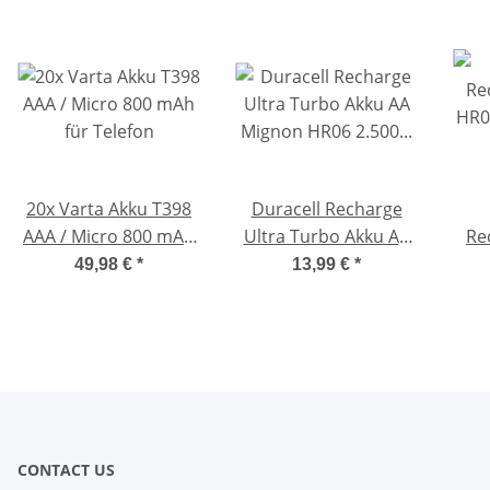
20x Varta Akku T398
Duracell Recharge
AAA / Micro 800 mAh
Ultra Turbo Akku AA
Re
für Telefon
Mignon HR06 2.500
HR0
49,98 €
*
13,99 €
*
mAh Precharged 4
mA
Stück
CONTACT US