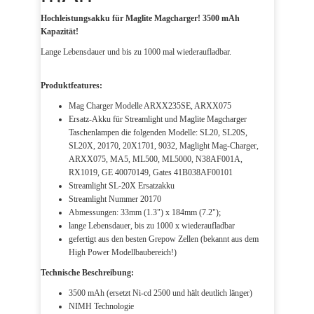
Hochleistungsakku für Maglite Magcharger! 3500 mAh
Kapazität!
Lange Lebensdauer und bis zu 1000 mal wiederaufladbar.
Produktfeatures:
Mag Charger Modelle ARXX235SE, ARXX075
Ersatz-Akku für Streamlight und Maglite Magcharger
Taschenlampen die folgenden Modelle: SL20, SL20S,
SL20X, 20170, 20X1701, 9032, Maglight Mag-Charger,
ARXX075, MA5, ML500, ML5000, N38AF001A,
RX1019, GE 40070149, Gates 41B038AF00101
Streamlight SL-20X Ersatzakku
Streamlight Nummer 20170
Abmessungen: 33mm (1.3") x 184mm (7.2");
lange Lebensdauer, bis zu 1000 x wiederaufladbar
gefertigt aus den besten Grepow Zellen (bekannt aus dem
High Power Modellbaubereich!)
Technische Beschreibung:
3500 mAh (ersetzt Ni-cd 2500 und hält deutlich länger)
NIMH Technologie