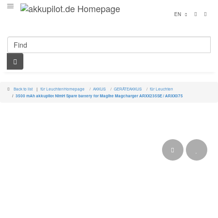
EN
Back to list
für Leuchten
Homepage
AKKUS
GERÄTEAKKUS
für Leuchten
3500 mAh akkupilot NimH Spare battery for Maglite Magcharger ARXX235SE / ARXX075