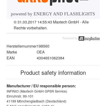
powered by ENERGY AND FLASHLIGHTS
© 31.03.2017 14:55:43
Maxtech GmbH - Alle
Rechte vorbehalten.
Powered by
Herstellernummer
198560
Marke
OEA
EAN
4304651062384
Product safety information
Manufacturer / EU responsible person:
INFINIO (Maxtech GmbH GPSR Service)
Einruhrstr. 99-101
41199 Mönchengladbach (Deutschland)
E-Mail: gpsr@maxtech-gmbh.de