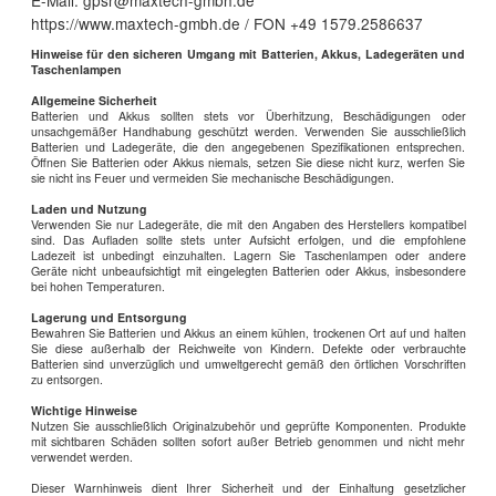
https://www.maxtech-gmbh.de / FON +49 1579.2586637
Hinweise für den sicheren Umgang mit Batterien, Akkus, Ladegeräten und
Taschenlampen
Allgemeine Sicherheit
Batterien und Akkus sollten stets vor Überhitzung, Beschädigungen oder
unsachgemäßer Handhabung geschützt werden. Verwenden Sie ausschließlich
Batterien und Ladegeräte, die den angegebenen Spezifikationen entsprechen.
Öffnen Sie Batterien oder Akkus niemals, setzen Sie diese nicht kurz, werfen Sie
sie nicht ins Feuer und vermeiden Sie mechanische Beschädigungen.
Laden und Nutzung
Verwenden Sie nur Ladegeräte, die mit den Angaben des Herstellers kompatibel
sind. Das Aufladen sollte stets unter Aufsicht erfolgen, und die empfohlene
Ladezeit ist unbedingt einzuhalten. Lagern Sie Taschenlampen oder andere
Geräte nicht unbeaufsichtigt mit eingelegten Batterien oder Akkus, insbesondere
bei hohen Temperaturen.
Lagerung und Entsorgung
Bewahren Sie Batterien und Akkus an einem kühlen, trockenen Ort auf und halten
Sie diese außerhalb der Reichweite von Kindern. Defekte oder verbrauchte
Batterien sind unverzüglich und umweltgerecht gemäß den örtlichen Vorschriften
zu entsorgen.
Wichtige Hinweise
Nutzen Sie ausschließlich Originalzubehör und geprüfte Komponenten. Produkte
mit sichtbaren Schäden sollten sofort außer Betrieb genommen und nicht mehr
verwendet werden.
Dieser Warnhinweis dient Ihrer Sicherheit und der Einhaltung gesetzlicher