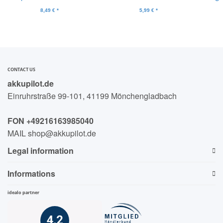
TK11, TK12,TK15, TA20,
Stablampen
B7,
8,49 €
*
5,99 €
*
TA21
CONTACT US
akkupilot.de
Einruhrstraße 99-101, 41199 Mönchengladbach
FON +49216163985040
MAIL shop@akkupilot.de
Legal information
Informations
idealo partner