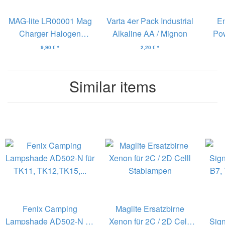
MAG-lite LR00001 Mag
Varta 4er Pack Industrial
En
Charger Halogen
Alkaline AA / Mignon
Pow
Ersatzbirne Magcharger
9,90 €
*
2,20 €
*
Similar items
Fenix Camping
Maglite Ersatzbirne
Lampshade AD502-N für
Xenon für 2C / 2D Celll
Sign