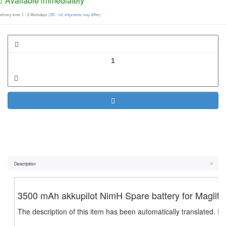
Available immediately
elivery time:
1 - 2 Workdays
(DE - int. shipments may differ)
Description
3500 mAh akkupilot NimH Spare battery for Magl
The description of this item has been automatically translated. If