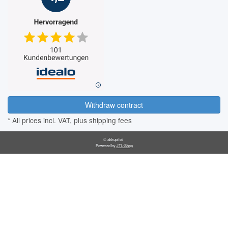
Withdraw contract
* All prices incl. VAT, plus
shipping fees
© akkupilot
Powered by
JTL-Shop