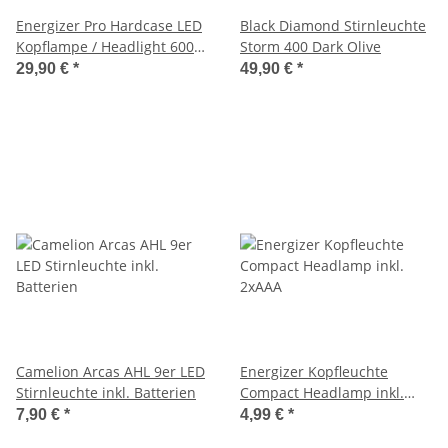
Energizer Pro Hardcase LED
Black Diamond Stirnleuchte
Kopflampe / Headlight 600
Storm 400 Dark Olive
Lumen
29,90 €
*
49,90 €
*
Camelion Arcas AHL 9er LED
Energizer Kopfleuchte
Stirnleuchte inkl. Batterien
Compact Headlamp inkl.
2xAAA
7,90 €
*
4,99 €
*