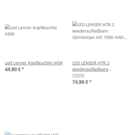
Led Lenser Kopfleuchte iH5R
LED LENSER H7R.2
wiederaufladbare
44,90 €
*
Stirnlampe mit 1000 mAh Li-
Ion Akku und Ladegerät, 300
74,90 €
*
Lumen 7298