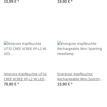
Kopf-/Helmleuchte - 400
450 LM
15,99 €
*
19,90 €
*
Lumen
Nitecore Kopfleuchte UT32
Energizer Kopfleuchte
CREE XCREE XP-L2 V6 LED
Rechargeable Mini Sporting
Multileuchte 1100 Lumen
Headlamp
76,90 €
*
15,90 €
*