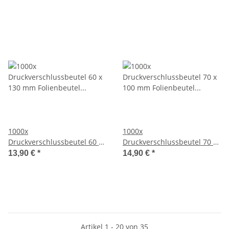
1000x
1000x
Druckverschlussbeutel 60 x
Druckverschlussbeutel 70 x
130 mm Folienbeutel
100 mm Folienbeutel
13,90 €
*
14,90 €
*
Schnellverschlussbeutel
Schnellverschlussbeutel
Polybeutel Tüte LPDE
Polybeutel Tüte LPDE
Artikel 1 - 20 von 35