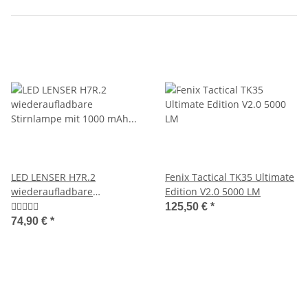
LED LENSER H7R.2
Fenix Tactical TK35 Ultimate
wiederaufladbare
Edition V2.0 5000 LM
Stirnlampe mit 1000 mAh Li-
125,50 €
*
Ion Akku und Ladegerät, 300
74,90 €
*
Lumen 7298