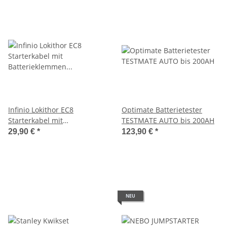
Infinio Lokithor EC8
Optimate Batterietester
Starterkabel mit
TESTMATE AUTO bis 200AH
Batterieklemmen für
29,90 €
*
123,90 €
*
Jumpstarter
NEU