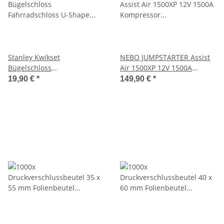
Stanley Kwikset
NEBO JUMPSTARTER Assist
Bügelschloss
Air 1500XP 12V 1500A
Fahrradschloss U-Shape
Kompressor Powerbank
19,90 €
*
149,90 €
*
S755-201
Leuchte