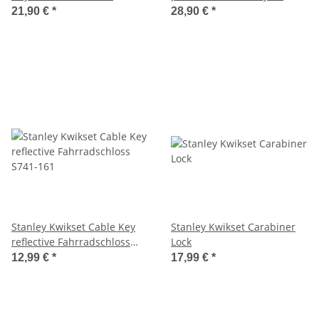
Lumen 120 ° Led
J402, J1000, J1500 & J2500
21,90 €
*
28,90 €
*
Außenleuchten Flutlicht
Flutlichtstrahler Strahler
Scheinwerfer Ultra Slim
Stanley Kwikset Cable Key
Stanley Kwikset Carabiner
reflective Fahrradschloss
Lock
S741-161
12,99 €
*
17,99 €
*