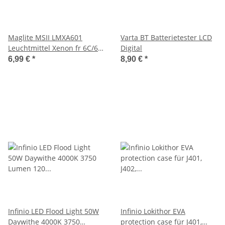
Maglite MSII LMXA601
Varta BT Batterietester LCD
Leuchtmittel Xenon fr 6C/6D
Digital
Maglite - 1er Blister
6,99 €
*
8,90 €
*
Infinio LED Flood Light 50W
Infinio Lokithor EVA
Daywithe 4000K 3750
protection case für J401,