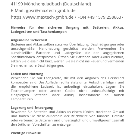
41199 Mönchengladbach (Deutschland)
E-Mail: gpsr@maxtech-gmbh.de
https://www.maxtech-gmbh.de / FON +49 1579.2586637
Hinweise für den sicheren Umgang mit Batterien, Akkus,
Ladegeräten und Taschenlampen
Allgemeine Sicherheit
Batterien und Akkus sollten stets vor Überhitzung, Beschädigungen oder
unsachgemäßer Handhabung geschützt werden. Verwenden Sie
ausschließlich Batterien und Ladegeräte, die den angegebenen
Spezifikationen entsprechen. Öffnen Sie Batterien oder Akkus niemals,
setzen Sie diese nicht kurz, werfen Sie sie nicht ins Feuer und vermeiden
Sie mechanische Beschädigungen.
Laden und Nutzung
Verwenden Sie nur Ladegeräte, die mit den Angaben des Herstellers
kompatibel sind. Das Aufladen sollte stets unter Aufsicht erfolgen, und
die empfohlene Ladezeit ist unbedingt einzuhalten. Lagern Sie
Taschenlampen oder andere Geräte nicht unbeaufsichtigt mit
eingelegten Batterien oder Akkus, insbesondere bei hohen
Temperaturen.
Lagerung und Entsorgung
Bewahren Sie Batterien und Akkus an einem kühlen, trockenen Ort auf
und halten Sie diese außerhalb der Reichweite von Kindern. Defekte
oder verbrauchte Batterien sind unverzüglich und umweltgerecht gemäß
den örtlichen Vorschriften zu entsorgen.
Wichtige Hinweise