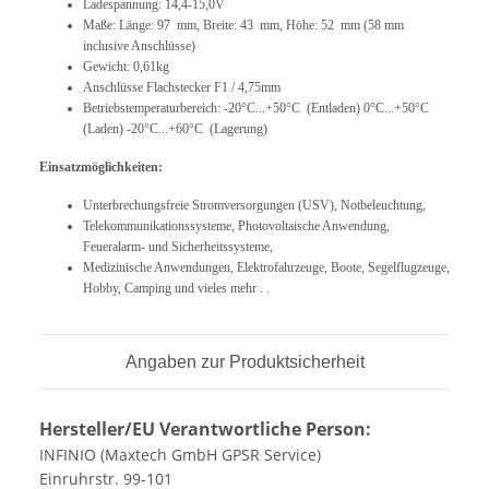
Ladespannung: 14,4-15,0V
Maße: Länge: 97 mm, Breite: 43 mm, Höhe: 52 mm (58 mm
inclusive Anschlüsse)
Gewicht: 0,61kg
Anschlüsse Flachstecker F1 / 4,75mm
Betriebstemperaturbereich: -20°C...+50°C (Entladen) 0°C...+50°C
(Laden) -20°C...+60°C (Lagerung)
Einsatzmöglichkeiten:
Unterbrechungsfreie Stromversorgungen (USV), Notbeleuchtung,
Telekommunikationssysteme, Photovoltaische Anwendung,
Feueralarm- und Sicherheitssysteme,
Medizinische Anwendungen, Elektrofahrzeuge, Boote, Segelflugzeuge,
Hobby, Camping und vieles mehr . .
Angaben zur Produktsicherheit
Hersteller/EU Verantwortliche Person:
INFINIO (Maxtech GmbH GPSR Service)
Einruhrstr. 99-101