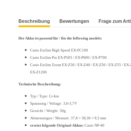
weitere Registerkarten anzeigen
Beschreibung
Bewertungen
Frage zum Arti
Der Akku ist passend für / fits the following models:
Casio Exilim High Speed EX-FC100
Casio Exilim Pro EX-P505 / EX-P600 / EX-P700
Casio Exilim Zoom EX-Z30 / EX-Z40 / EX-Z50 / EX-Z55 / EX-
EX-Z1200
Technische Beschreibung:
Typ / Type: Li-Ion
Spannung / Voltage: 3,6-3,7V
Gewicht / Weight: 30g
Abmessungen / Measure: 37,8 × 38,36 × 9,5 mm
ersetzt folgende Original-Akkus:
Casio NP-40