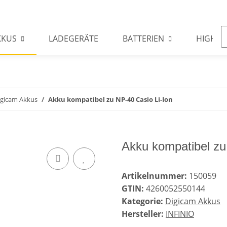
KKUS
LADEGERÄTE
BATTERIEN
HIGHLI
igicam Akkus
Akku kompatibel zu NP-40 Casio Li-Ion
Akku kompatibel zu
Artikelnummer:
150059
GTIN:
4260052550144
Kategorie:
Digicam Akkus
Hersteller:
INFINIO