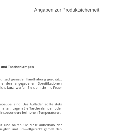
Angaben zur Produktsicherheit
en und Taschenlampen
er unsachgemäßer Handhabung geschützt
die den angegebenen Spezifikationen
cht kurz, werfen Sie sie nicht ins Feuer
atibel sind. Das Aufladen sollte stets
zuhalten. Lagern Sie Taschenlampen oder
s, insbesondere bei hohen Temperaturen.
f und halten Sie diese außerhalb der
erzüglich und umweltgerecht gemäß den