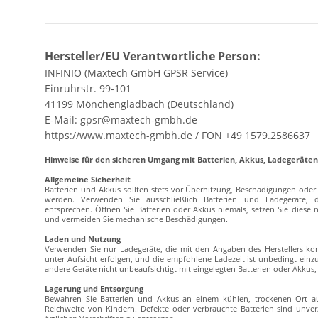
Hersteller/EU Verantwortliche Person:
INFINIO (Maxtech GmbH GPSR Service)
Einruhrstr. 99-101
41199 Mönchengladbach (Deutschland)
E-Mail: gpsr@maxtech-gmbh.de
https://www.maxtech-gmbh.de / FON +49 1579.2586637
Hinweise für den sicheren Umgang mit Batterien, Akkus, Ladegerät
Allgemeine Sicherheit
Batterien und Akkus sollten stets vor Überhitzung, Beschädigungen od
werden. Verwenden Sie ausschließlich Batterien und Ladegeräte, 
entsprechen. Öffnen Sie Batterien oder Akkus niemals, setzen Sie diese ni
und vermeiden Sie mechanische Beschädigungen.
Laden und Nutzung
Verwenden Sie nur Ladegeräte, die mit den Angaben des Herstellers komp
unter Aufsicht erfolgen, und die empfohlene Ladezeit ist unbedingt ein
andere Geräte nicht unbeaufsichtigt mit eingelegten Batterien oder Akku
Lagerung und Entsorgung
Bewahren Sie Batterien und Akkus an einem kühlen, trockenen Ort au
Reichweite von Kindern. Defekte oder verbrauchte Batterien sind unv