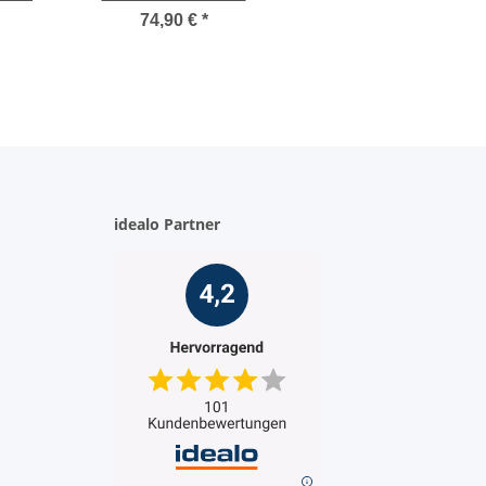
 Lumen
Stirnlampe mit 1000
74,90 €
*
mAh Li-Ion Akku und
Ladegerät, 300
Lumen 7298
idealo Partner