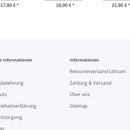
ionylchlorid
14505 Lithium
Batterien 600
17,90 €
*
18,90 €
*
21,90 €
*
ie AA 14505 3.6
Batterie AA
 2600 mAh
he Informationen
Informationen
Retourenversand Lithium
sbelehrung
Zahlung & Versand
utz
Über uns
reiheitserklärung
Sitemap
entsorgung
um