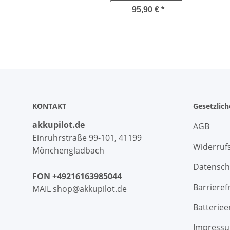
Husqvarna Flymo
Th
95,90 €
*
Mcculloch CS-​
Batter
HTA115PW
V
KONTAKT
Gesetzlic
akkupilot.de
AGB
Einruhrstraße 99-101, 41199
Widerruf
Mönchengladbach
Datensch
FON +49216163985044
Barrieref
MAIL shop@akkupilot.de
Batterie
Impress