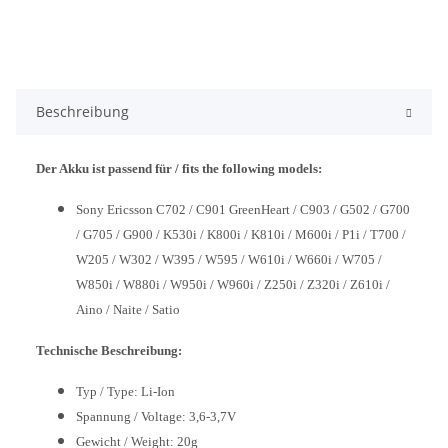
Beschreibung
Der Akku ist passend für / fits the following models:
Sony Ericsson C702 / C901 GreenHeart / C903 / G502 / G700
/ G705 / G900 / K530i / K800i / K810i / M600i / P1i / T700 /
W205 / W302 / W395 / W595 / W610i / W660i / W705 /
W850i / W880i / W950i / W960i / Z250i / Z320i / Z610i /
Aino / Naite / Satio
Technische Beschreibung:
Typ / Type: Li-Ion
Spannung / Voltage: 3,6-3,7V
Gewicht / Weight: 20g