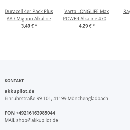
Duracell 4er Pack Plus
Varta LONGLIFE Max
Ra
AA / Mignon Alkaline
POWER Alkaline 4706-
LR6-AA-Mignon- 8er
Hör
3,49 €
*
4,29 €
*
Blister
10
KONTAKT
akkupilot.de
Einruhrstraße 99-101, 41199 Mönchengladbach
FON +49216163985044
MAIL shop@akkupilot.de