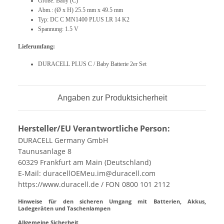
Größe: Baby (C)
Abm.: (Ø x H) 25.5 mm x 49.5 mm
Typ: DC C MN1400 PLUS LR 14 K2
Spannung: 1.5 V
Lieferumfang:
DURACELL PLUS C / Baby Batterie 2er Set
Angaben zur Produktsicherheit
Hersteller/EU Verantwortliche Person:
DURACELL Germany GmbH
Taunusanlage 8
60329 Frankfurt am Main (Deutschland)
E-Mail: duracellOEMeu.im@duracell.com
https://www.duracell.de / FON 0800 101 2112
Hinweise für den sicheren Umgang mit Batterien, Akkus,
Ladegeräten und Taschenlampen
Allgemeine Sicherheit