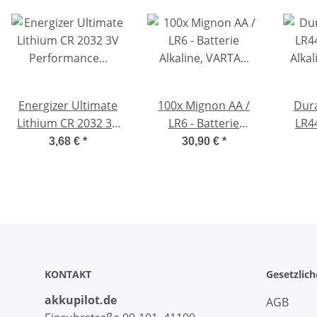
Energizer Ultimate
100x Mignon AA /
Dura
Lithium CR 2032 3V
LR6 - Batterie
LR4
Performance
Alkaline, VARTA
Alkal
3,68 €
*
30,90 €
*
Knopfzelle im 2er
Industrial 4006, 1,5V,
Maxiblister
2950 mAh Batterien
Made in Germany
KONTAKT
Gesetzlic
akkupilot.de
AGB