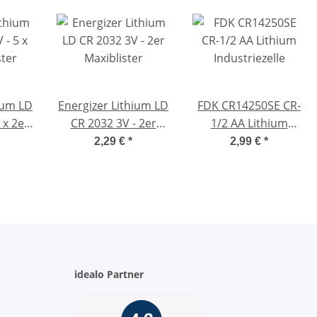
ium LD
Energizer Lithium LD
FDK CR14250SE CR-
 x 2er
CR 2032 3V - 2er
1/2 AA Lithium
er
Maxiblister
Industriezelle
2,29 €
*
2,99 €
*
idealo Partner