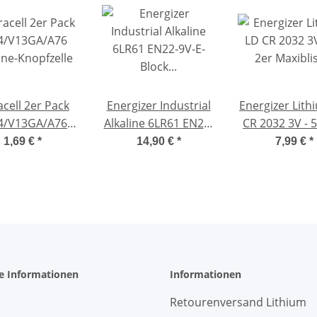
cell 2er Pack
Energizer Industrial
Energizer Lith
4/V13GA/A76
Alkaline 6LR61 EN22-
CR 2032 3V - 5
ine-Knopfzelle
9V-E-Block für
Maxiblist
1,69 €
*
14,90 €
*
7,99 €
*
Rauchmelder
Hochleistungsbatterie
he Informationen
Informationen
Retourenversand Lithium