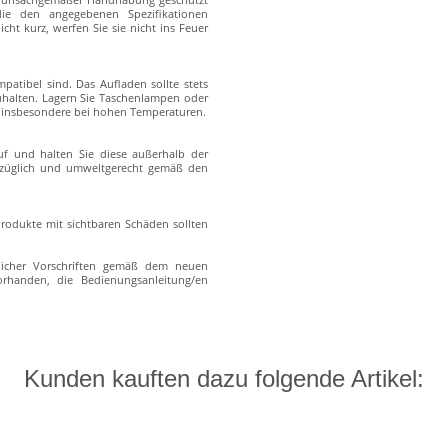
er unsachgemäßer Handhabung geschützt
die den angegebenen Spezifikationen
cht kurz, werfen Sie sie nicht ins Feuer
atibel sind. Das Aufladen sollte stets
zuhalten. Lagern Sie Taschenlampen oder
s, insbesondere bei hohen Temperaturen.
f und halten Sie diese außerhalb der
erzüglich und umweltgerecht gemäß den
rodukte mit sichtbaren Schäden sollten
zlicher Vorschriften gemäß dem neuen
vorhanden, die Bedienungsanleitung/en
Kunden kauften dazu folgende Artikel: