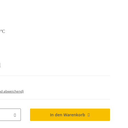
0°C
d
nd abweichend)
In den Warenkorb