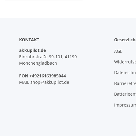
KONTAKT
Gesetzlic
akkupilot.de
AGB
Einruhrstraße 99-101, 41199
Widerrufs
Mönchengladbach
Datenschu
FON +49216163985044
MAIL shop@akkupilot.de
Barrierefr
Batterieen
Impressu