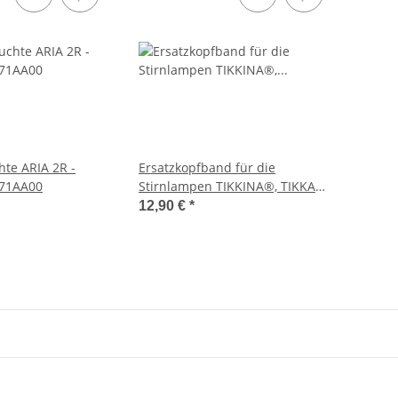
hte ARIA 2R -
Ersatzkopfband für die
071AA00
Stirnlampen TIKKINA®, TIKKA®,
TIKKA® CORE, ACTIK® und
12,90 €
*
ACTIK® CORE