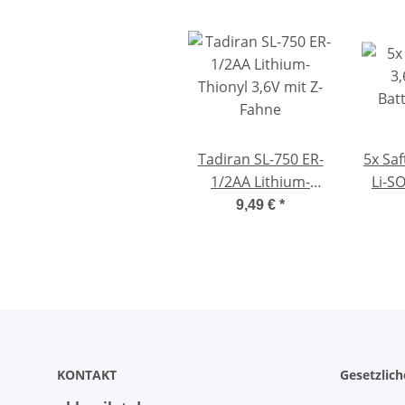
Tadiran SL-750 ER-
5x Saf
1/2AA Lithium-
Li-SO
Thionyl 3,6V mit Z-
3,
9,49 €
*
Fahne
Thio
KONTAKT
Gesetzlic