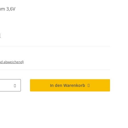
ium 3,6V
d
nd abweichend)
In den Warenkorb