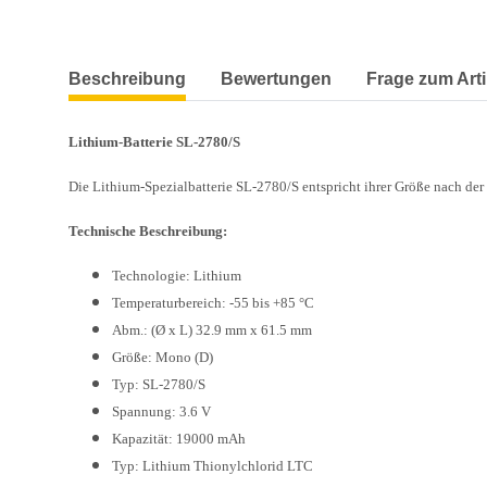
weitere Registerkarten anzeigen
Beschreibung
Bewertungen
Frage zum Arti
Lithium-Batterie SL-2780/S
Die Lithium-Spezialbatterie SL-2780/S entspricht ihrer Größe nach de
Technische Beschreibung:
Technologie: Lithium
Temperaturbereich: -55 bis +85 °C
Abm.: (Ø x L) 32.9 mm x 61.5 mm
Größe: Mono (D)
Typ: SL-2780/S
Spannung: 3.6 V
Kapazität: 19000 mAh
Typ: Lithium Thionylchlorid LTC