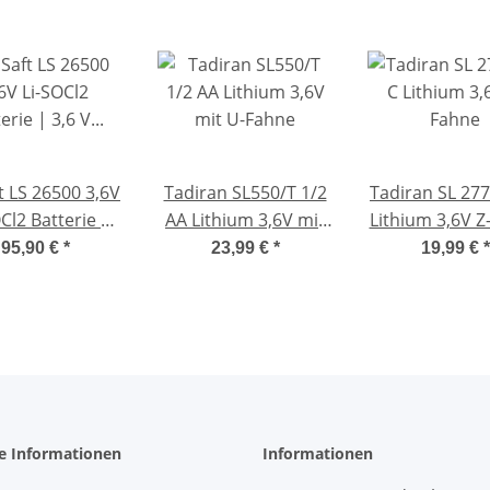
t LS 26500 3,6V
Tadiran SL550/T 1/2
Tadiran SL 277
Cl2 Batterie |
AA Lithium 3,6V mit
Lithium 3,6V Z
6 V Lithium-
U-Fahne
95,90 €
*
23,99 €
*
19,99 €
*
nylchlorid C-
Size...
he Informationen
Informationen