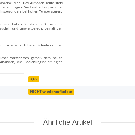
atibel sind. Das Aufladen sollte stets
zuhalten. Lagern Sie Taschenlampen oder
s, insbesondere bei hohen Temperaturen.
f und halten Sie diese außerhalb der
erzüglich und umweltgerecht gemäß den
rodukte mit sichtbaren Schäden sollten
zlicher Vorschriften gemäß dem neuen
vorhanden, die Bedienungsanleitung/en
3,6V
NICHT wiederaufladbar
Ähnliche Artikel