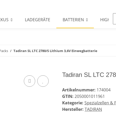
KKUS
LADEGERÄTE
BATTERIEN
HIGHLI
 Packs
Tadiran SL LTC 2780/S Lithium 3,6V Einwegbatterie
Tadiran SL LTC 278
Artikelnummer:
174004
GTIN:
2050001011961
Kategorie:
Spezialzellen & 
Hersteller:
TADIRAN