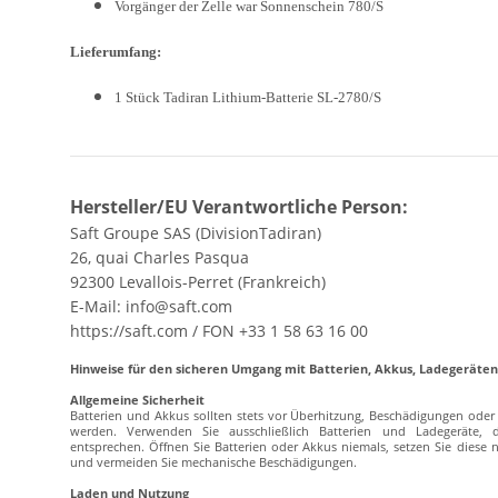
Vorgänger der Zelle war Sonnenschein 780/S
Lieferumfang:
1 Stück Tadiran
Lithium-Batterie SL-2780/S
Hersteller/EU Verantwortliche Person:
Saft Groupe SAS (DivisionTadiran)
26, quai Charles Pasqua
92300 Levallois-Perret (Frankreich)
E-Mail: info@saft.com
https://saft.com / FON +33 1 58 63 16 00
Hinweise für den sicheren Umgang mit Batterien, Akkus, Ladegerät
Allgemeine Sicherheit
Batterien und Akkus sollten stets vor Überhitzung, Beschädigungen od
werden. Verwenden Sie ausschließlich Batterien und Ladegeräte, 
entsprechen. Öffnen Sie Batterien oder Akkus niemals, setzen Sie diese ni
und vermeiden Sie mechanische Beschädigungen.
Laden und Nutzung