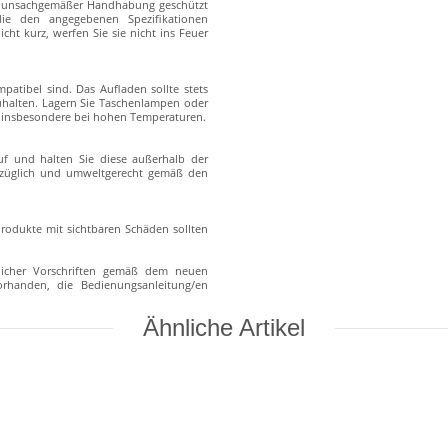
er unsachgemäßer Handhabung geschützt
die den angegebenen Spezifikationen
cht kurz, werfen Sie sie nicht ins Feuer
atibel sind. Das Aufladen sollte stets
zuhalten. Lagern Sie Taschenlampen oder
s, insbesondere bei hohen Temperaturen.
f und halten Sie diese außerhalb der
erzüglich und umweltgerecht gemäß den
rodukte mit sichtbaren Schäden sollten
zlicher Vorschriften gemäß dem neuen
vorhanden, die Bedienungsanleitung/en
Ähnliche Artikel