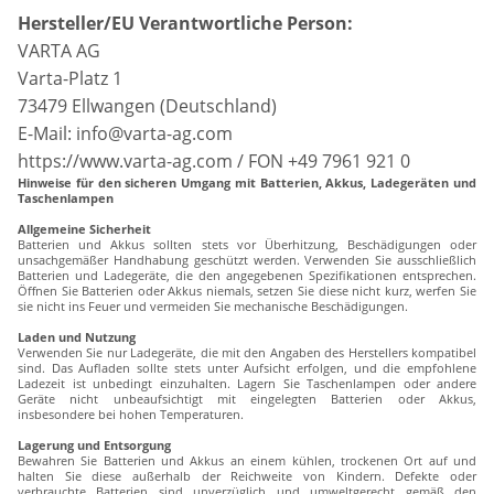
Hersteller/EU Verantwortliche Person:
VARTA AG
Varta-Platz 1
73479 Ellwangen (Deutschland)
E-Mail: info@varta-ag.com
https://www.varta-ag.com / FON +49 7961 921 0
Hinweise für den sicheren Umgang mit Batterien, Akkus, Ladegeräten und
Taschenlampen
Allgemeine Sicherheit
Batterien und Akkus sollten stets vor Überhitzung, Beschädigungen oder
unsachgemäßer Handhabung geschützt werden. Verwenden Sie ausschließlich
Batterien und Ladegeräte, die den angegebenen Spezifikationen entsprechen.
Öffnen Sie Batterien oder Akkus niemals, setzen Sie diese nicht kurz, werfen Sie
sie nicht ins Feuer und vermeiden Sie mechanische Beschädigungen.
Laden und Nutzung
Verwenden Sie nur Ladegeräte, die mit den Angaben des Herstellers kompatibel
sind. Das Aufladen sollte stets unter Aufsicht erfolgen, und die empfohlene
Ladezeit ist unbedingt einzuhalten. Lagern Sie Taschenlampen oder andere
Geräte nicht unbeaufsichtigt mit eingelegten Batterien oder Akkus,
insbesondere bei hohen Temperaturen.
Lagerung und Entsorgung
Bewahren Sie Batterien und Akkus an einem kühlen, trockenen Ort auf und
halten Sie diese außerhalb der Reichweite von Kindern. Defekte oder
verbrauchte Batterien sind unverzüglich und umweltgerecht gemäß den