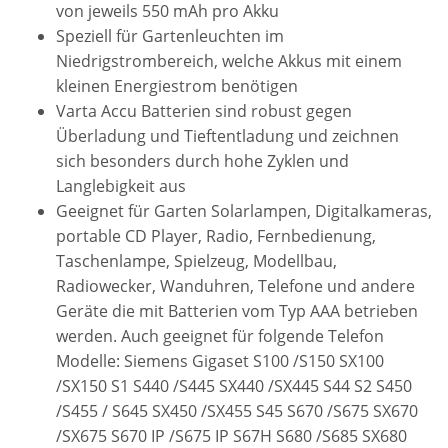
von jeweils 550 mAh pro Akku
Speziell für Gartenleuchten im
Niedrigstrombereich, welche Akkus mit einem
kleinen Energiestrom benötigen
Varta Accu Batterien sind robust gegen
Überladung und Tieftentladung und zeichnen
sich besonders durch hohe Zyklen und
Langlebigkeit aus
Geeignet für Garten Solarlampen, Digitalkameras,
portable CD Player, Radio, Fernbedienung,
Taschenlampe, Spielzeug, Modellbau,
Radiowecker, Wanduhren, Telefone und andere
Geräte die mit Batterien vom Typ AAA betrieben
werden. Auch geeignet für folgende Telefon
Modelle: Siemens Gigaset S100 /S150 SX100
/SX150 S1 S440 /S445 SX440 /SX445 S44 S2 S450
/S455 / S645 SX450 /SX455 S45 S670 /S675 SX670
/SX675 S670 IP /S675 IP S67H S680 /S685 SX680