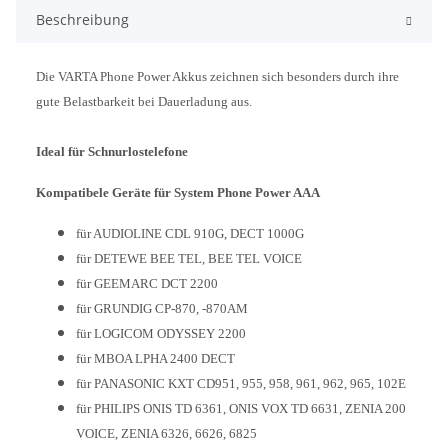
Beschreibung
Die VARTA Phone Power Akkus zeichnen sich besonders durch ihre
gute Belastbarkeit bei Dauerladung aus.
Ideal für Schnurlostelefone
Kompatibele Geräte für System Phone Power AAA
für AUDIOLINE CDL 910G, DECT 1000G
für DETEWE BEE TEL, BEE TEL VOICE
für GEEMARC DCT 2200
für GRUNDIG CP-870, -870AM
für LOGICOM ODYSSEY 2200
für MBOA LPHA 2400 DECT
für PANASONIC KXT CD951, 955, 958, 961, 962, 965, 102E
für PHILIPS ONIS TD 6361, ONIS VOX TD 6631, ZENIA 200
VOICE, ZENIA 6326, 6626, 6825