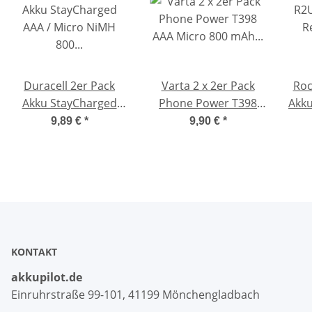
Duracell 2er Pack
Varta 2 x 2er Pack
Roc
Akku StayCharged
Phone Power T398
Akku
AAA / Micro NiMH 800
AAA Micro 800 mAh
to
9,89 €
*
9,90 €
*
mAh Ready2Use
für Telefon
KONTAKT
akkupilot.de
Einruhrstraße 99-101, 41199 Mönchengladbach