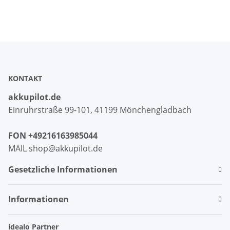
zu Akkupack ROTO
ZEL 12V/2,1 Ah WDT-S
RT2 SF G2/G3/G4
KONTAKT
akkupilot.de
Einruhrstraße 99-101, 41199 Mönchengladbach
FON +49216163985044
MAIL shop@akkupilot.de
Gesetzliche Informationen
Informationen
idealo Partner