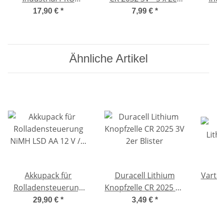
Alkaline AA / Mignon
Maxiblister
AAA
17,90 €
*
7,99 €
*
Ähnliche Artikel
Akkupack für
Duracell Lithium
Vart
Rolladensteuerung
Knopfzelle CR 2025 3V
NiMH LSD AA 12 V /
2er Blister
29,90 €
*
3,49 €
*
2100mAh Baugleich