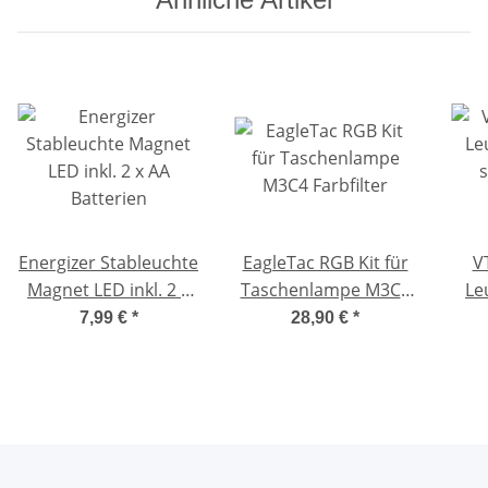
Modelle
Energizer Stableuchte
EagleTac RGB Kit für
V
Magnet LED inkl. 2 x
Taschenlampe M3C4
Le
AA Batterien
Farbfilter
schw
7,99 €
*
28,90 €
*