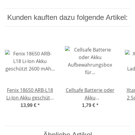
Kunden kauften dazu folgende Artikel:
Fenix 18650 ARB-L18
Cellsafe Batterie oder
Xta
Li-Ion Akku geschützt
Akku
2 S
2600 mAh für PD31,
Aufbewahrungsbox
mi
13,99 €
*
1,79 €
*
PD32, TK11, TK12*,
für 18650 / 17500 /
TK15, TK21, TK30,
17650 / 123
TK35, TA20 und TA21
Ähnliche Artikel