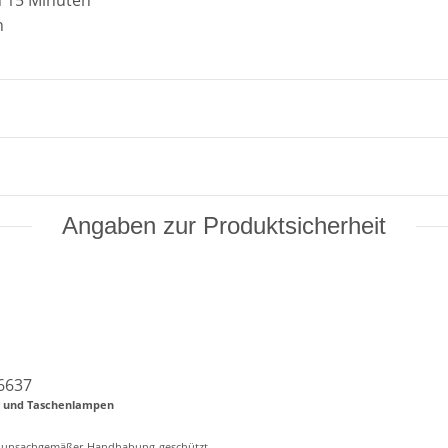
n 15 Minuten
n
Angaben zur Produktsicherheit
6637
en und Taschenlampen
er unsachgemäßer Handhabung geschützt