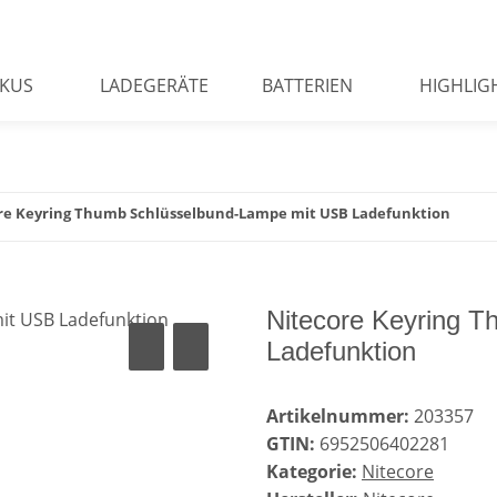
KUS
LADEGERÄTE
BATTERIEN
HIGHLIG
re Keyring Thumb Schlüsselbund-Lampe mit USB Ladefunktion
Nitecore Keyring 
Ladefunktion
Artikelnummer:
203357
GTIN:
6952506402281
Kategorie:
Nitecore