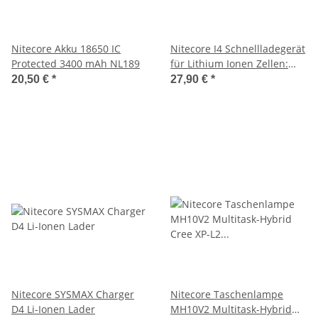
Nitecore Akku 18650 IC
Nitecore I4 Schnellladegerät
Protected 3400 mAh NL189
für Lithium Ionen Zellen:
18650, 16340, RCR123, 14500
20,50 €
*
27,90 €
*
Nitecore SYSMAX Charger
Nitecore Taschenlampe
D4 Li-Ionen Lader
MH10V2 Multitask-Hybrid