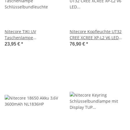
Nitecore TIKI UV
Nitecore Kopfleuchte UT32
Taschenlampe
CREE XCREE XP-L2 V6 LED
Schlüsselbundleuchte
Multileuchte 1100 Lumen
23,95 €
*
76,90 €
*