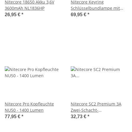
Nitecore 18650 Akku 3,6V
Nitecore Keyring
3600mAh NL1836HP
Schlüsselbundlampe mit
Display TUP 1000 Lumen in
26,95 €
*
69,95 €
*
schwarz
Nitecore Pro Kopfleuchte
Nitecore SC2 Premium 3A
NU50 - 1400 Lumen
Zwei-Schacht-
Schnellladegerät für Li-Ion,
77,95 €
*
32,73 €
*
LiFePo, Ni-MH Akkus