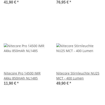
Cree XP-L2 V6 LED aufladbar
41,90 €
*
76,95 €
*
mit Akku, 1200 Lumen
Nitecore Pro 14500 IMR
Nitecore Stirnleuchte NU25
Akku 850mAh NL1485
MCT - 400 Lumen
11,90 €
*
49,90 €
*