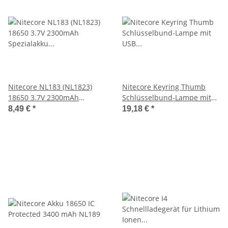
Nitecore NL183 (NL1823)
Nitecore Keyring Thumb
18650 3.7V 2300mAh
Schlüsselbund-Lampe mit
Spezialakku für
USB Ladefunktion
8,49 €
*
19,18 €
*
Taschenlampen mit PCB