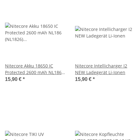
Nitecore Akku 18650 IC
Nitecore Intellicharger I2
Protected 2600 mAh NL186
NEW Ladegerät Li-​Ionen
(NL1826) Li-Ion Akku
15,90 €
*
15,90 €
*